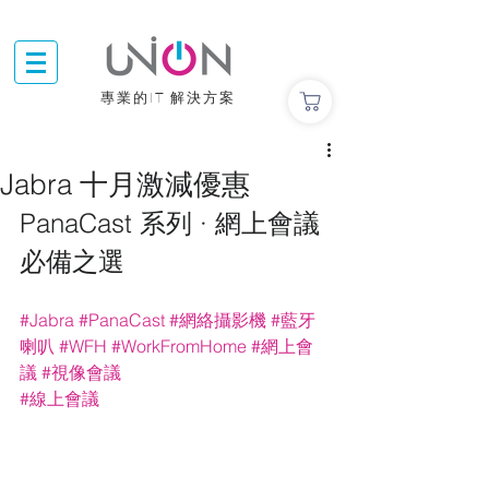
專業的IT 解決方案
Jabra 十月激減優惠
PanaCast 系列 ·
網上會議
必備之選
#Jabra
#PanaCast
#網絡攝影機
#藍牙
喇叭
#WFH
#WorkFromHome
#網上會
議
#視像會議
#線上會議