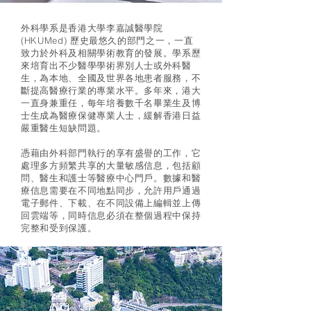
外科學系是香港大學李嘉誠醫學院
(HKUMed) 歷史最悠久的部門之一，一直
致力於外科及相關學術教育的發展。學系歷
來培育出不少醫學學術界別人士或外科醫
生，為本地、全國及世界各地患者服務，不
斷提高醫療行業的專業水平。多年來，港大
一直身兼重任，每年培養數千名畢業生及博
士生成為醫療保健專業人士，緩解香港日益
嚴重醫生短缺問題。
憑藉由外科部門執行的享有盛譽的工作，它
處理多方頻繁共享的大量敏感信息，包括顧
問、醫生和護士等醫療中心門戶。數據和醫
療信息需要在不同地點同步，允許用戶通過
電子郵件、下載、在不同設備上編輯並上傳
回雲端等，同時信息必須在整個過程中保持
完整和受到保護。