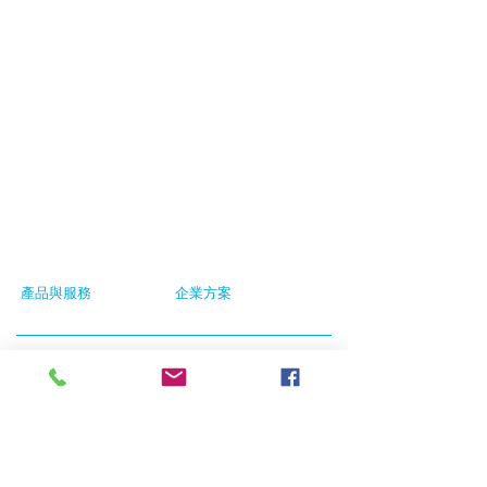
產品與服務
企業方案
案例參考
最新消息
聯繫我們
條款和條件